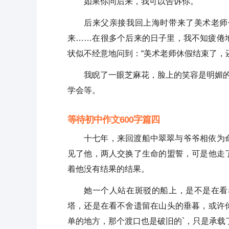
如果你问后来，我可以告诉你。
后来父亲接我回上海时带来了美术老师
来……在很多个后来的日子里，我不知疲倦
状似不经意地问到：“美术老师休假结束了，
我睨了一眼芝麻花，脸上的笑容是明媚的
学会等。
等待初中作文600字篇四
十七年，来回渡船中翠翠与爷爷相依为
见了他，两人交换了生命的盟誓，可是他走
着他没有结果的结果。
她一个人站在斑驳的船上，是不是在看
塔，还是在看不舍遗留在山头的垂暮，或许
单的地方，那个渡口也是破旧的`，只是承载