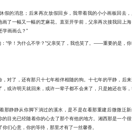
休假的消息；后来再次放假回乡，我带着我的小小画板回去，
地画了一幅又一幅的芝麻花。直至开学前，父亲再次接我回上海
还学画画么？”
：“学！为什么不学？”父亲笑了，我也笑了。——重要的是，你
命，对了，还有那只十七年相伴相随的狗。十七年的平静，后来
了，或许明天就回来，或许一辈子都不会来了，只是她还在等，
着那静静从你脚下淌过的溪水，是不是在看那重建后微微泛新
你的目光已经随着你的心去了那个有他的地方。湘西那是一个很
了你们心意，你的等待，那里才有了一丝馨香。