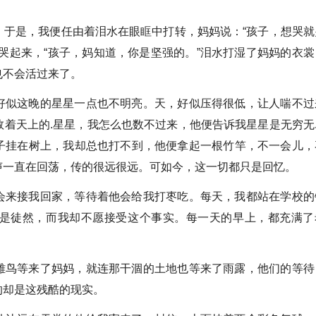
，于是，我便任由着泪水在眼眶中打转，妈妈说：“孩子，想哭就
哭起来，“孩子，妈知道，你是坚强的。”泪水打湿了妈妈的衣裳
也不会活过来了。
好似这晚的星星一点也不明亮。天，好似压得很低，让人喘不过
数着天上的.星星，我怎么也数不过来，他便告诉我星星是无穷无
子挂在树上，我却总也打不到，他便拿起一根竹竿，不一会儿，
声一直在回荡，传的很远很远。可如今，这一切都只是回忆。
会来接我回家，等待着他会给我打枣吃。每天，我都站在学校的
是徒然，而我却不愿接受这个事实。每一天的早上，都充满了
雏鸟等来了妈妈，就连那干涸的土地也等来了雨露，他们的等待
的却是这残酷的现实。