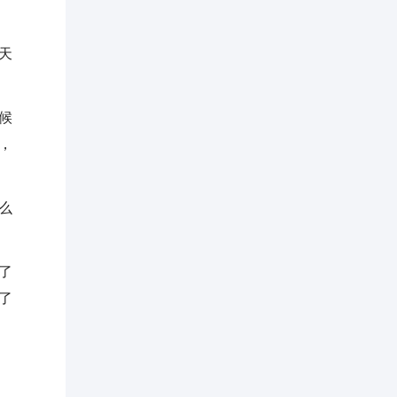
天
候
，
么
了
了