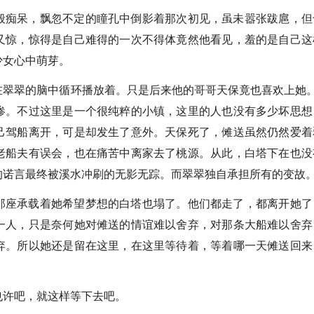
般痴呆，飘忽不定的瞳孔中倒影着那次初见，虽未嚣张跋扈，但
又惊，惊得是自己难得的一次不得体竟然他看见，羞的是自己这
少女心中萌芽。
在翠翠的脑中循环播放着。只是后来他的哥哥天保竟也喜欢上她。
惨。不过这里是一个很纯粹的小镇，这里的人也没有多少坏思想
己驾船离开，可是却发生了意外。天保死了，傩送虽然仍然爱着
老船夫有误会，也在痛苦中离家去了桃源。从此，白塔下在也没
的诺言最终被溪水冲刷的无影无踪。而翠翠独自承担所有的变故
那座承载着她希望梦想的白塔也塌了。他们都走了，都离开她了
一人，只是奈何她对傩送的情谊难以舍弃，对那条大船难以舍弃
弃。所以她还是留在这里，在这里等待着，等着哪一天傩送回来
也许吧，就这样等下去吧。