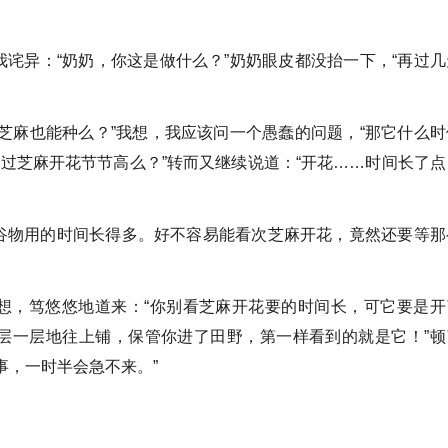
诧异：“奶奶，你这是做什么？”奶奶眼皮都没抬一下，“再过几
芝麻也能种么？”我想，我应该问一个愚蠢的问题，“那它什么时
说过芝麻开花节节高么？”转而又继续说道：“开花……时间长了点
谷物用的时间长得多。好不容易能看次芝麻开花，竟然还要等那
想，笃悠悠地道来：“你别看芝麻开花要的时间长，可它要是开
层一层地往上铺，保管你进了田野，第一样看到的就是它！”顿
事，一时半会急不来。”