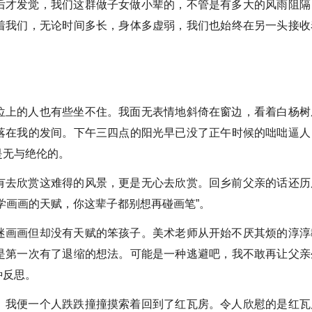
后才发觉，我们这群做子女做小辈的，不管是有多大的风雨阻隔
着我们，无论时间多长，身体多虚弱，我们也始终在另一头接收
位上的人也有些坐不住。我面无表情地斜倚在窗边，看着白杨树
落在我的发间。下午三四点的阳光早已没了正午时候的咄咄逼人
是无与绝伦的。
有去欣赏这难得的风景，更是无心去欣赏。回乡前父亲的话还历
学画画的天赋，你这辈子都别想再碰画笔”。
迷画画但却没有天赋的笨孩子。美术老师从开始不厌其烦的淳淳
是第一次有了退缩的想法。可能是一种逃避吧，我不敢再让父亲
种反思。
。我便一个人跌跌撞撞摸索着回到了红瓦房。令人欣慰的是红瓦