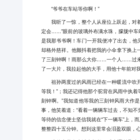
“爷爷在车站等你啊！”
我听了一惊，整个人从座位上跃起，对
定会……”眼前的玻璃外布满水珠，朦胧中
是我那爷爷啊！车门一开我便冲了出去，他
却格外慈祥。他颤抖着把我的小伞拿下换上
了三刻钟啊！雨那么大你……一个人……过
了一大片，我拉起他的大手，用他十年前对我
祖孙两度过的风雨已经在一种暖流中吹
等我！”；我还记得他那个驼背在风雨中执着
刻钟啊。”我知道他等我的三刻钟风雨大作
事，他笑着道：“看着一辆辆车过去，不知不
等待的信念便士坚信我就在“下一辆车”上，
整整四十五分钟。想到这里常会泪盈双眼，