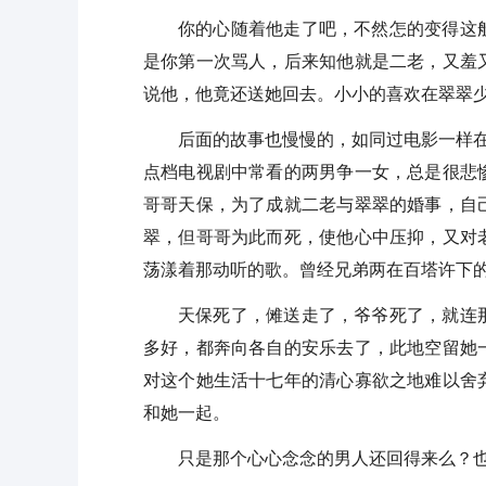
你的心随着他走了吧，不然怎的变得这
是你第一次骂人，后来知他就是二老，又羞
说他，他竟还送她回去。小小的喜欢在翠翠
后面的故事也慢慢的，如同过电影一样
点档电视剧中常看的两男争一女，总是很悲
哥哥天保，为了成就二老与翠翠的婚事，自
翠，但哥哥为此而死，使他心中压抑，又对
荡漾着那动听的歌。曾经兄弟两在百塔许下
天保死了，傩送走了，爷爷死了，就连
多好，都奔向各自的安乐去了，此地空留她
对这个她生活十七年的清心寡欲之地难以舍
和她一起。
只是那个心心念念的男人还回得来么？