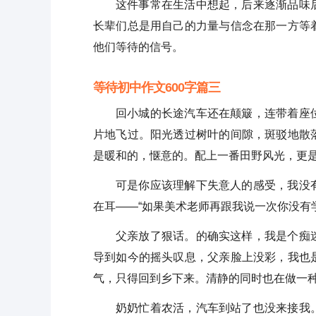
这件事常在生活中想起，后来逐渐品味
长辈们总是用自己的力量与信念在那一方等
他们等待的信号。
等待初中作文600字篇三
回小城的长途汽车还在颠簸，连带着座
片地飞过。阳光透过树叶的间隙，斑驳地散
是暖和的，惬意的。配上一番田野风光，更
可是你应该理解下失意人的感受，我没
在耳——“如果美术老师再跟我说一次你没有
父亲放了狠话。的确实这样，我是个痴
导到如今的摇头叹息，父亲脸上没彩，我也
气，只得回到乡下来。清静的同时也在做一
奶奶忙着农活，汽车到站了也没来接我