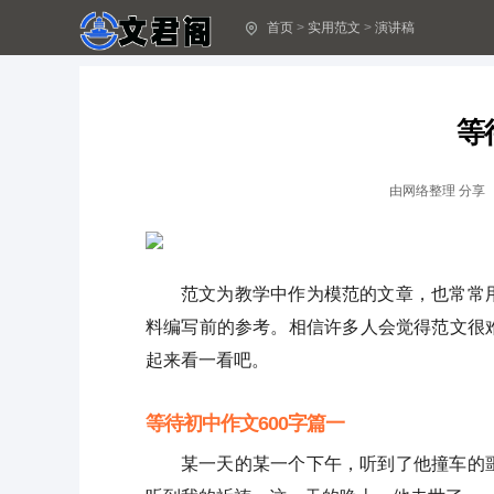
首页
>
实用范文
>
演讲稿
最新端午节的演讲稿50字
最新端午节的演讲稿50字
军训开幕式学生代表的致辞实用
军训开幕式学生代表的致辞实用
等
简短的唯美古风句子58条图片实用
简短的唯美古风句子58条图片实用
2024年小学生我爱读书演讲稿3分钟 小学生我爱读书演讲稿三年级
2024年小学生我爱读书演讲稿3分钟 小学生我爱读书演讲稿三年级
由
网络整理
分享
责任心的演讲稿题目
责任心的演讲稿题目
2024年小小主持人演讲稿 主持人演讲稿三分钟
2024年小小主持人演讲稿 主持人演讲稿三分钟
范文为教学中作为模范的文章，也常常
料编写前的参考。相信许多人会觉得范文很
理想演讲稿1500字
理想演讲稿1500字
起来看一看吧。
2024年初中暑假心得作文800字
2024年初中暑假心得作文800字
等待初中作文600字篇一
勤奋的演讲稿 勤学奋进演讲稿
勤奋的演讲稿 勤学奋进演讲稿
某一天的某一个下午，听到了他撞车的
护士演讲稿 护士演讲稿三分钟
护士演讲稿 护士演讲稿三分钟