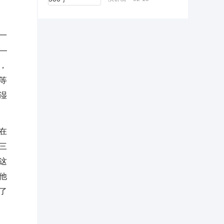
一
—
，
等
湿
在
三
这
他
了