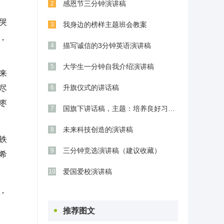
感恩节三分钟演讲稿
2
哭
我身边的榜样主题班会教案
3
，
描写诚信的3分钟英语演讲稿
4
大学生一分钟自我介绍演讲稿
5
来
升旗仪式的讲话稿
尽
6
枣
国旗下讲话稿，主题：培养良好习惯，奠基美
7
未来科技创造的演讲稿
8
铁
三分钟竞选演讲稿（建议收藏）
9
希
爱国爱校演讲稿
10
，
推荐图文