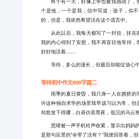
终于有一天，好像上帝也被我感动了，
个是他，一个是我，信中写道：孩子，你不
的，但是，我依然希望活在这个谎言中。
从此以后，我每天都写了一封信，挂在
我的内心得到了安慰，我不再盲目地等待，
好好地活着……
等待，多么的漫长，但最后却能绽放心
等待初中作文600字篇二
雨季的夏日黄昏，我只身一人在拥挤的
许这种独自求学的场景我早该习以为常，但
却愈发下得骤，白昼仿若黑夜，低沉的乌云
思绪被一声手机铃声收紧，显示出妈妈的
是那句应景的“伞带了没有？”我便回答着，