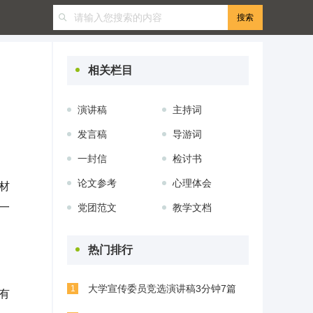
相关栏目
演讲稿
主持词
发言稿
导游词
一封信
检讨书
论文参考
心理体会
材
一
党团范文
教学文档
热门排行
大学宣传委员竞选演讲稿3分钟7篇
1
有