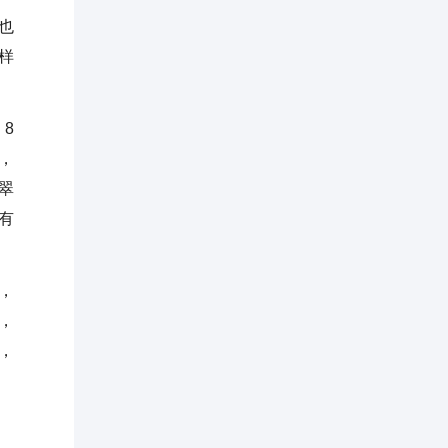
也
样
8
，
翠
有
。
，
，
，