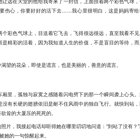
他让远在天堂的他给我寄来了一封信，上面挂着两个彩色气球，
要伤心，你要好好的活下去……我心里很明白，这是妈妈寄给
两个彩色气球上，目送着它飞去，飞得很远很远，直至我看不见
而是精彩的活着，因为我知道人生的价值，不是盲目的等待，而
中渴望的花朵，即使是谎言，也是美丽的，善意的谎言。
车厢里，孤独与寂寞之感随着闪电劈下的那一个瞬间袭上心头。
是没有长硬的翅膀依旧是耐不住风雨中的独自飞行。就快到站，
将欲耸的大厦压的死死的。
照片，我接起电话却听得她在哪里叨叨地问道：“到站了没有？”
但被她的一句惊醒起来。