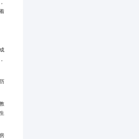
，
着
成
，
历
教
生
房