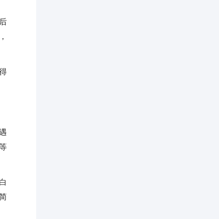
后
，
得
遇
等
白
简