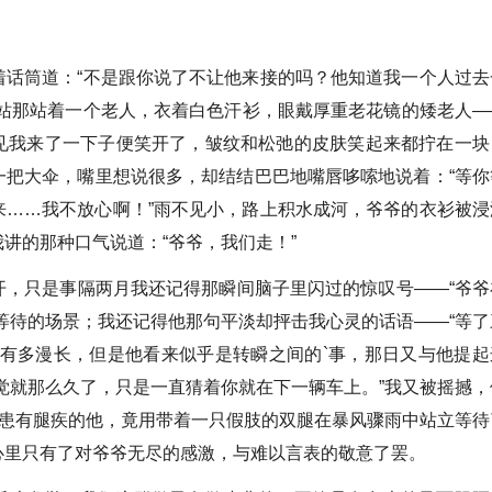
着话筒道：“不是跟你说了不让他来接的吗？他知道我一个人过去
车站那站着一个老人，衣着白色汗衫，眼戴厚重老花镜的矮老人—
见我来了一下子便笑开了，皱纹和松弛的皮肤笑起来都拧在一块
一把大伞，嘴里想说很多，却结结巴巴地嘴唇哆嗦地说着：“等你
来……我不放心啊！”雨不见小，路上积水成河，爷爷的衣衫被浸
讲的那种口气说道：“爷爷，我们走！”
开，只是事隔两月我还记得那瞬间脑子里闪过的惊叹号——“爷爷
等待的场景；我还记得他那句平淡却抨击我心灵的话语——“等了
是有多漫长，但是他看来似乎是转瞬之间的`事，那日又与他提起
觉就那么久了，只是一直猜着你就在下一辆车上。”我又被摇撼，
而患有腿疾的他，竟用带着一只假肢的双腿在暴风骤雨中站立等待
心里只有了对爷爷无尽的感激，与难以言表的敬意了罢。